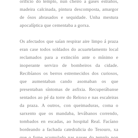
orificio do templo, nun cheiro a gases estraños,
madeira calcinada, pintura descomposta, amargor
de ósos abrasados e sequidade. Unha mestura
apocalíptica que cementaba a gorxa.
Os afectados que saían respirar aire limpo á praza
eran case todos soldados do acuartelamento local
reclamados para a extinción ante o mínimo e
inoperante servizo de bombeiros da cidade.
Recibíanos os berros estremecidos dos curiosos,
que aumentaban cando asomaban os que
presentaban síntomas de asfixia. Recuperábanse
sentados ao pé da torre do Reloxo e nas escaleiras
da praza. A outros, con queimaduras, coma o
sarxento que os mandaba, levábanos correndo,
tombados en escadas, ao hospital Real. Facíano
bordeando a fachada catedralicia do Tesouro, xa
que o fume acumulado nas naves do templo non