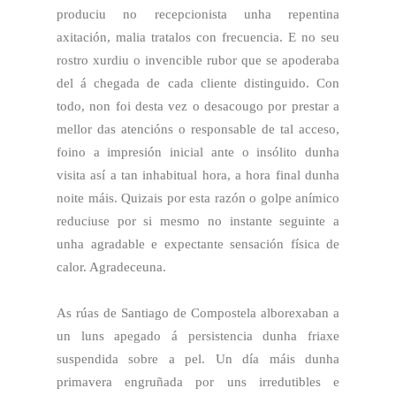
produciu no recepcionista unha repentina
axitación, malia tratalos con frecuencia. E no seu
rostro xurdiu o invencible rubor que se apoderaba
del á chegada de cada cliente distinguido. Con
todo, non foi desta vez o desacougo por prestar a
mellor das atencións o responsable de tal acceso,
foino a impresión inicial ante o insólito dunha
visita así a tan inhabitual hora, a hora final dunha
noite máis. Quizais por esta razón o golpe anímico
reduciuse por si mesmo no instante seguinte a
unha agradable e expectante sensación física de
calor. Agradeceuna.
As rúas de Santiago de Compostela alborexaban a
un luns apegado á persistencia dunha friaxe
suspendida sobre a pel. Un día máis dunha
primavera engruñada por uns irredutibles e