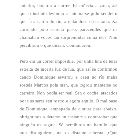
anterior, botaron a correr. El coñecía a zona, así
que o instinto levouno a internarse polo sendeiro
que ía a carón do río, arredándose da estrada. Xa
correndo polo estreito paso, pareceulles que os
chamaban voces tan sorprendidas coma eles. Non
percibiron o que dicían. Continuaron.
Pero era un correr imposible, por unha liña de terra
estreita de incerta luz de lúa, que así se confirmou
cando Dominique esvarou e caeu ao río malia
sostela Marcos pola man, que logrou manterse no
carreiro. Non podía ser real. Sen o coche, atacados
por uns seres sen rostro e agora aquilo. O mal paso
de Dominique, empapada de cintura para abaixo,
obrigounos a deterse un instante e comprobar que
ninguén os seguía. Só percibiron un barullo, que
non distinguiron, na xa distante taberna. ¿Que